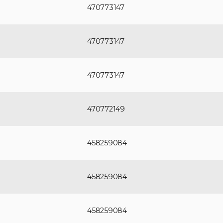
470773147
470773147
470773147
470772149
458259084
458259084
458259084