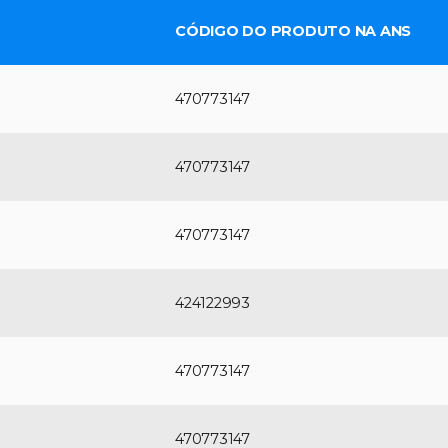
CÓDIGO DO PRODUTO NA ANS
470773147
470773147
470773147
424122993
470773147
470773147