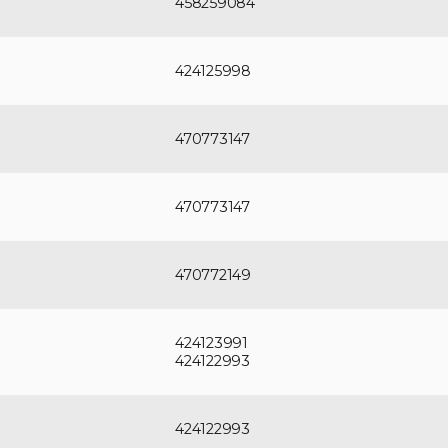
458259084
424125998
470773147
470773147
470772149
424123991
424122993
424122993