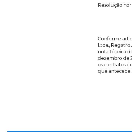
Resolução nor
Conforme artig
Ltda., Registr
nota técnica d
dezembro de 20
os contratos d
que antecede 