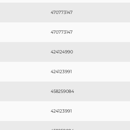
470773147
470773147
424124990
424123991
458259084
424123991