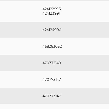
424122993
424123991
424124990
458263082
470772149
470773147
470773147