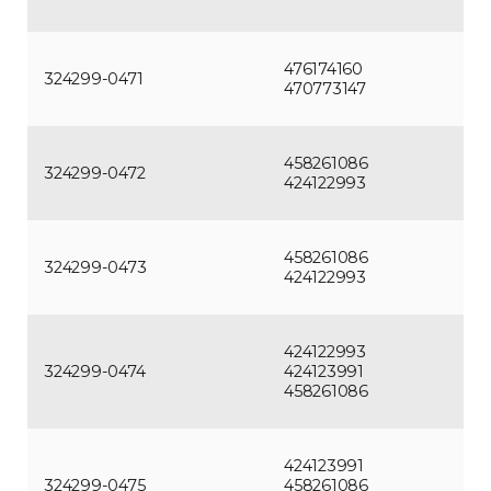
476174160
324299-0471
470773147
458261086
324299-0472
424122993
458261086
324299-0473
424122993
424122993
324299-0474
424123991
458261086
424123991
324299-0475
458261086