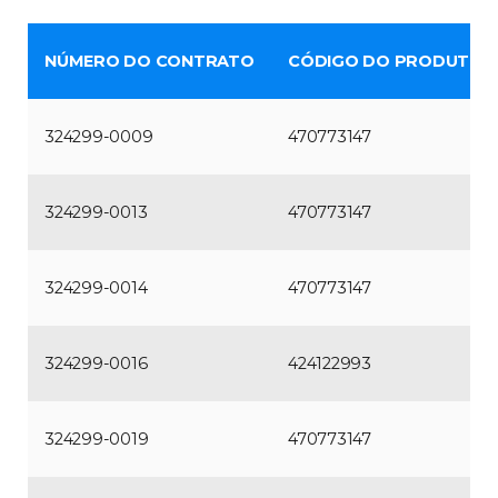
NÚMERO DO CONTRATO
CÓDIGO DO PRODUTO N
324299-0009
470773147
324299-0013
470773147
324299-0014
470773147
324299-0016
424122993
324299-0019
470773147